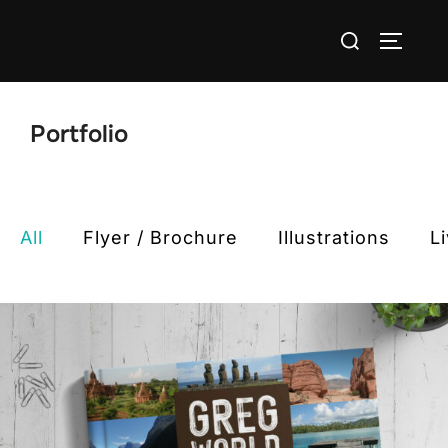
Aller
Rechercher :
au
PERMUT
contenu
Portfolio
All
Flyer / Brochure
Illustrations
L