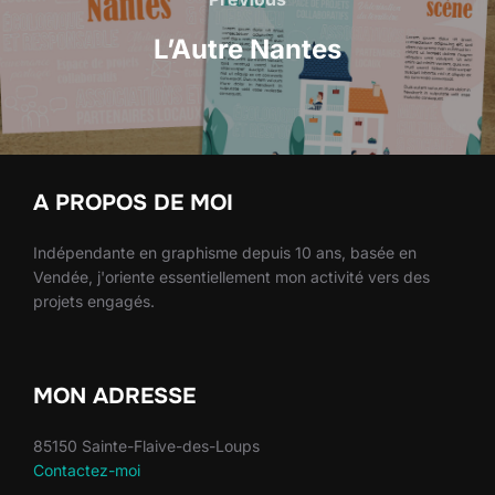
de
l’article
L’Autre Nantes
A PROPOS DE MOI
Indépendante en graphisme depuis 10 ans, basée en
Vendée, j'oriente essentiellement mon activité vers des
projets engagés.
MON ADRESSE
85150 Sainte-Flaive-des-Loups
Contactez-moi