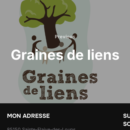
Previous
Previous
Graines de liens
MON ADRESSE
SU
S
85150 Sainte-Flaive-des-Loups