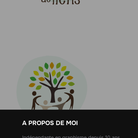
de
l’article
A PROPOS DE MOI
Indépendante en graphisme depuis 10 ans,