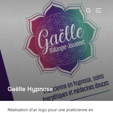
Aller
Rechercher :
au
PERMUT
contenu
Gaëlle Hypnose
Réalisation d’un logo pour une praticienne en