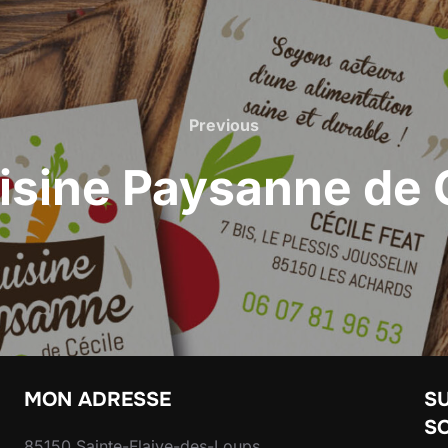
Previous
Previous
isine Paysanne de 
MON ADRESSE
SU
S
85150 Sainte-Flaive-des-Loups