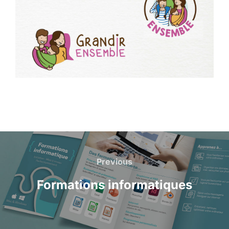
Navigation
de
Previous
Previous
l’article
Formations informatiques