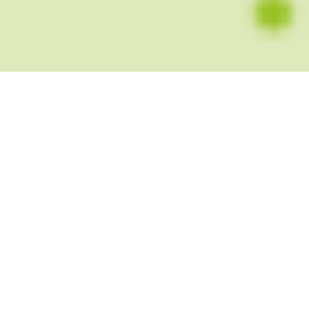
GRAPHISTE INDÉPENDANTE DEPUIS
2014, JE VOUS ACCOMPAGNE DANS VOS
PROJETS
Engagée dans une démarche environnementale
globale (alimentation bio & locale, zéro déchets,
rénovation écologique), j’ai choisi d’orienter
essentiellement mon activité vers des projets
éthiques & responsables. Que cela soit dans le
domaine de l’écologie, la santé alternative,