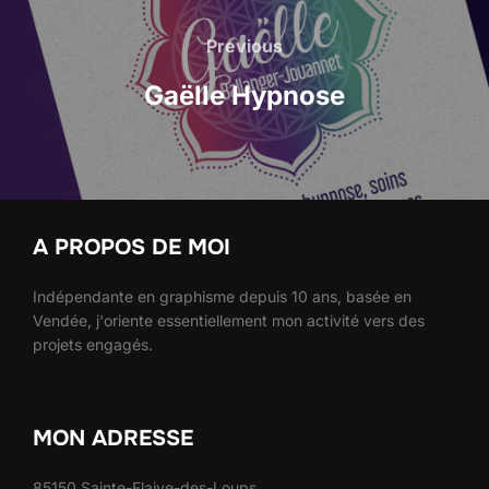
Navigation
de
Previous
Previous
l’article
Gaëlle Hypnose
A PROPOS DE MOI
Indépendante en graphisme depuis 10 ans, basée en
Vendée, j'oriente essentiellement mon activité vers des
projets engagés.
MON ADRESSE
85150 Sainte-Flaive-des-Loups