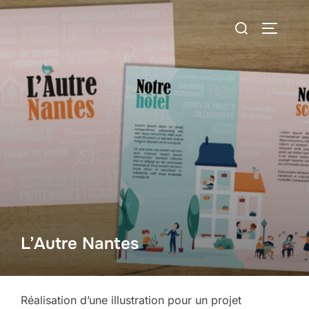
Aller
Rechercher :
au
PERMUT
contenu
L’Autre Nantes
Réalisation d’une illustration pour un projet