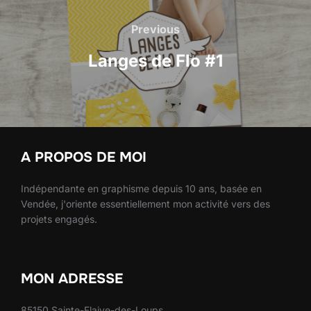
Navigation
de
Previous
Previous
l’article
Langes de Flo #1
A PROPOS DE MOI
Indépendante en graphisme depuis 10 ans, basée en
Vendée, j'oriente essentiellement mon activité vers des
projets engagés.
MON ADRESSE
85150 Sainte-Flaive-des-Loups